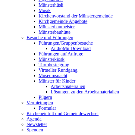
Münsterhüsli
Musik
Kirchenvorstand der Münstergemeinde
Kirchgemeinde Angebote
Münsterbaumeister
Münsterbauhütte
Besuche und Führungen
Führungen/Gruppenbesuche
AudioMü Download
Führungen auf Anfrage
Münsterkiosk
Turmbesteigung
Virtueller Rundgang
Museumsnacht
Münster für Kinder
Arbeitsmaterialien
Lösungen zu den Arbeitsmaterialien
Pilgern
Vermietungen
Formular
Kircheneintritt und Gemeindewechsel
Agenda
Newsletter
Spenden