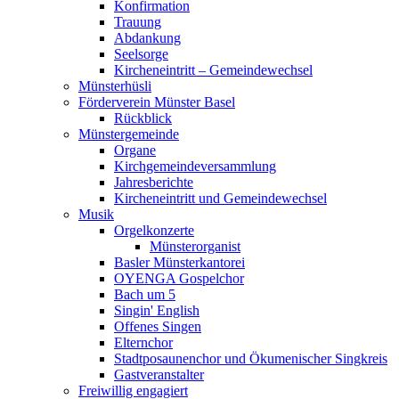
Konfirmation
Trauung
Abdankung
Seelsorge
Kircheneintritt – Gemeindewechsel
Münsterhüsli
Förderverein Münster Basel
Rückblick
Münstergemeinde
Organe
Kirchgemeindeversammlung
Jahresberichte
Kircheneintritt und Gemeindewechsel
Musik
Orgelkonzerte
Münsterorganist
Basler Münsterkantorei
OYENGA Gospelchor
Bach um 5
Singin' English
Offenes Singen
Elternchor
Stadtposaunenchor und Ökumenischer Singkreis
Gastveranstalter
Freiwillig engagiert