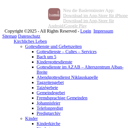
Neu die Baslermünster App:
Download im App-Store für iPhone
Download im App-Store für
Android/Google Play
Copyright ©2025 - All Rights Reserved -
Login
Impressum
Sitemap
Datenschutz
Kirchliches Leben
Gottesdienste und Gebetszeiten
Gottesdienste – Cultes – Services
Bach um 5
Kindergottesdienste
Gottesdienste im AZAB – Alterszentrum Alban-
Breite
Abendgottesdienst Niklauskapelle
Tagzeitengebet
Taizégebete
Gemeindegebet
Fremdsprachige Gemeinden
Johannisfeier
Telefonpredigt
Predigtarchiv
Kinder
Kinderkirche