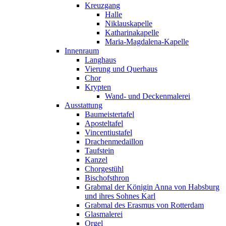
Kreuzgang
Halle
Niklauskapelle
Katharinakapelle
Maria-Magdalena-Kapelle
Innenraum
Langhaus
Vierung und Querhaus
Chor
Krypten
Wand- und Deckenmalerei
Ausstattung
Baumeistertafel
Aposteltafel
Vincentiustafel
Drachenmedaillon
Taufstein
Kanzel
Chorgestühl
Bischofsthron
Grabmal der Königin Anna von Habsburg
und ihres Sohnes Karl
Grabmal des Erasmus von Rotterdam
Glasmalerei
Orgel