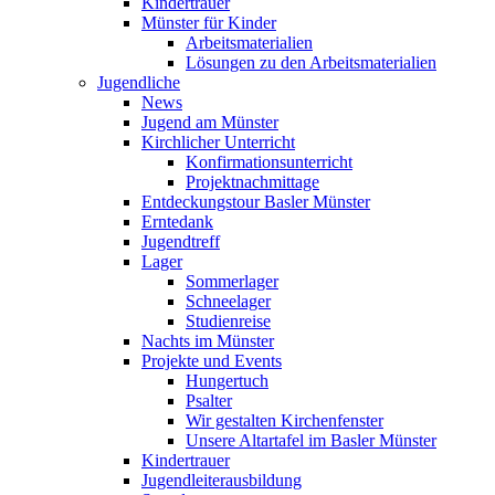
Kindertrauer
Münster für Kinder
Arbeitsmaterialien
Lösungen zu den Arbeitsmaterialien
Jugendliche
News
Jugend am Münster
Kirchlicher Unterricht
Konfirmationsunterricht
Projektnachmittage
Entdeckungstour Basler Münster
Erntedank
Jugendtreff
Lager
Sommerlager
Schneelager
Studienreise
Nachts im Münster
Projekte und Events
Hungertuch
Psalter
Wir gestalten Kirchenfenster
Unsere Altartafel im Basler Münster
Kindertrauer
Jugendleiterausbildung