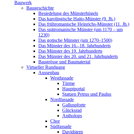
Bauwerk
Baugeschichte
Besiedelung des Münsterhügels
Das karolingische Haito-Münster (9. Jh.)
Das frühromanische Heinrichs-Münster (11. Jh.)
Das spätromanische Münster (um 1170 – um
1230)
Das gotische Münster (um 1270–1500)
Das Münster des 16.–18. Jahrhunderts
Das Münster des 19. Jahrhunderts
Das Münster des 20. und 21. Jahrhunderts
Baugrösse und Baumaterial
Virtueller Rundgang
Aussenbau
Westfassade
Türme
Hauptportal
Statuen Petrus und Paulus
Nordfassade
Galluspforte
Glücksrad
Antholops
Chor
Südfassade
Davidstern