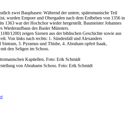
utlich zwei Bauphasen: Während der untere, spätromanische Teil
n ist, wurden Empore und Obergaden nach dem Erdbeben von 1356 in
eits 1363 war der Hochchor wieder hergestellt. Baumeister Johannes
des Wiederaufbaus des Basler Münsters.
(1180/1200) zeigen Szenen aus der biblischen Geschichte sowie aus
lt. Von links nach rechts: 1. Sündenfall und Alexanders
d Sintram, 3. Pyramus und Thisbe, 4. Abraham opfert Isaak,
mit den Seligen im Schoss.
tromanischen Kapitellen. Foto: Erik Schmidt
arstellung von Abrahams Schoss. Foto: Erik Schmidt
ei