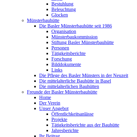
Bestuhlung
Beleuchtung
Glocken
Münsterbauhütte
Die Basler Münsterbauhütte seit 1986
Organisation
Münsterbaukommission
Stiftung Basler Münsterbauhütte
Personen
Tätigkeitsberichte
Forschung
Bilddokumente
Links
Die Pflege des Basler Münsters in der Neuzeit
Die mittelalterliche Bauhütte in Basel
Die mittelalterlichen Bauhütten
Freunde der Basler Münsterbauhütte
Home
Der Verein
Unser Angebot
Öffentlichkeitsanlässe
Projekte
Tätigkeitsberichte aus der Bauhütte
Jahresberichte
Ihr Beitrag