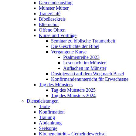
Gemeindeausflug
Münster Mütter
TrauerCafé
Bibellesekreis
Elternchor
Offene Ohren
Kurse und Vorträge
Seminar zu biblische Traumarbeit
Die Geschichte der Bibel
Vergangene Kurse
Psalmenreihe 2023
Lesenacht im Münster
Auflachen im Münster
Dostojewski auf dem Weg nach Basel
Konfirmandenunterricht für Erwachsene
Tag des Münsters
Tag des Münsters 2025
Tag des Münsters 2024
Dienstleistungen
Taufe
Konfirmation
Trauung
Abdankung
Seelsorge
Kircheneintritt – Gemeindewechsel