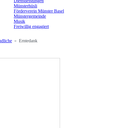
Dienstleistungen
Münsterhüsli
Förderverein Münster Basel
Münstergemeinde
Musik
Freiwillig engagiert
ndliche
Erntedank