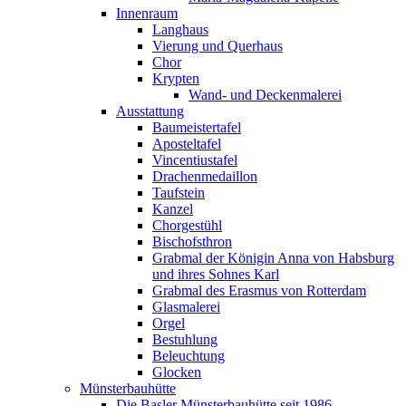
Innenraum
Langhaus
Vierung und Querhaus
Chor
Krypten
Wand- und Deckenmalerei
Ausstattung
Baumeistertafel
Aposteltafel
Vincentiustafel
Drachenmedaillon
Taufstein
Kanzel
Chorgestühl
Bischofsthron
Grabmal der Königin Anna von Habsburg
und ihres Sohnes Karl
Grabmal des Erasmus von Rotterdam
Glasmalerei
Orgel
Bestuhlung
Beleuchtung
Glocken
Münsterbauhütte
Die Basler Münsterbauhütte seit 1986