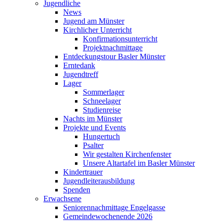
Jugendliche
News
Jugend am Münster
Kirchlicher Unterricht
Konfirmationsunterricht
Projektnachmittage
Entdeckungstour Basler Münster
Erntedank
Jugendtreff
Lager
Sommerlager
Schneelager
Studienreise
Nachts im Münster
Projekte und Events
Hungertuch
Psalter
Wir gestalten Kirchenfenster
Unsere Altartafel im Basler Münster
Kindertrauer
Jugendleiterausbildung
Spenden
Erwachsene
Seniorennachmittage Engelgasse
Gemeindewochenende 2026