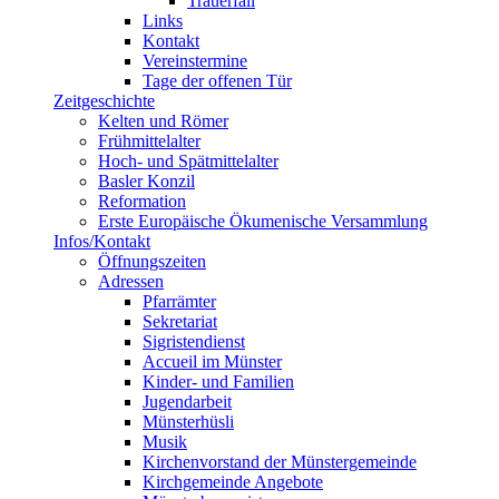
Trauerfall
Links
Kontakt
Vereinstermine
Tage der offenen Tür
Zeitgeschichte
Kelten und Römer
Frühmittelalter
Hoch- und Spätmittelalter
Basler Konzil
Reformation
Erste Europäische Ökumenische Versammlung
Infos/Kontakt
Öffnungszeiten
Adressen
Pfarrämter
Sekretariat
Sigristendienst
Accueil im Münster
Kinder- und Familien
Jugendarbeit
Münsterhüsli
Musik
Kirchenvorstand der Münstergemeinde
Kirchgemeinde Angebote