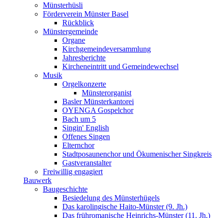
Münsterhüsli
Förderverein Münster Basel
Rückblick
Münstergemeinde
Organe
Kirchgemeindeversammlung
Jahresberichte
Kircheneintritt und Gemeindewechsel
Musik
Orgelkonzerte
Münsterorganist
Basler Münsterkantorei
OYENGA Gospelchor
Bach um 5
Singin' English
Offenes Singen
Elternchor
Stadtposaunenchor und Ökumenischer Singkreis
Gastveranstalter
Freiwillig engagiert
Bauwerk
Baugeschichte
Besiedelung des Münsterhügels
Das karolingische Haito-Münster (9. Jh.)
Das frühromanische Heinrichs-Münster (11. Jh.)