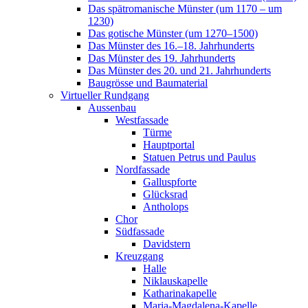
Das spätromanische Münster (um 1170 – um
1230)
Das gotische Münster (um 1270–1500)
Das Münster des 16.–18. Jahrhunderts
Das Münster des 19. Jahrhunderts
Das Münster des 20. und 21. Jahrhunderts
Baugrösse und Baumaterial
Virtueller Rundgang
Aussenbau
Westfassade
Türme
Hauptportal
Statuen Petrus und Paulus
Nordfassade
Galluspforte
Glücksrad
Antholops
Chor
Südfassade
Davidstern
Kreuzgang
Halle
Niklauskapelle
Katharinakapelle
Maria-Magdalena-Kapelle