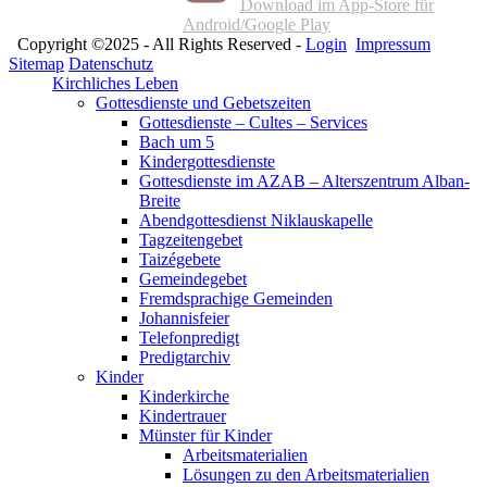
Download im App-Store für
Android/Google Play
Copyright ©2025 - All Rights Reserved -
Login
Impressum
Sitemap
Datenschutz
Kirchliches Leben
Gottesdienste und Gebetszeiten
Gottesdienste – Cultes – Services
Bach um 5
Kindergottesdienste
Gottesdienste im AZAB – Alterszentrum Alban-
Breite
Abendgottesdienst Niklauskapelle
Tagzeitengebet
Taizégebete
Gemeindegebet
Fremdsprachige Gemeinden
Johannisfeier
Telefonpredigt
Predigtarchiv
Kinder
Kinderkirche
Kindertrauer
Münster für Kinder
Arbeitsmaterialien
Lösungen zu den Arbeitsmaterialien