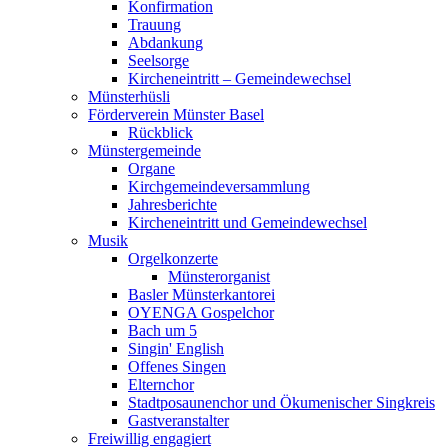
Konfirmation
Trauung
Abdankung
Seelsorge
Kircheneintritt – Gemeindewechsel
Münsterhüsli
Förderverein Münster Basel
Rückblick
Münstergemeinde
Organe
Kirchgemeindeversammlung
Jahresberichte
Kircheneintritt und Gemeindewechsel
Musik
Orgelkonzerte
Münsterorganist
Basler Münsterkantorei
OYENGA Gospelchor
Bach um 5
Singin' English
Offenes Singen
Elternchor
Stadtposaunenchor und Ökumenischer Singkreis
Gastveranstalter
Freiwillig engagiert