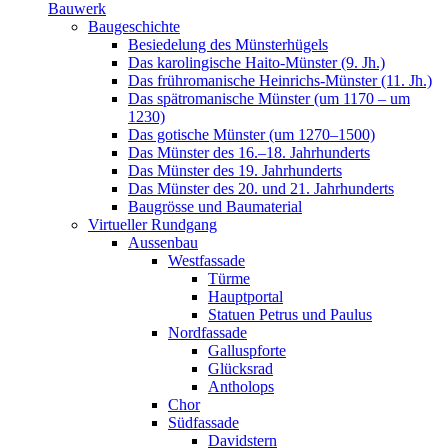
Bauwerk
Baugeschichte
Besiedelung des Münsterhügels
Das karolingische Haito-Münster (9. Jh.)
Das frühromanische Heinrichs-Münster (11. Jh.)
Das spätromanische Münster (um 1170 – um
1230)
Das gotische Münster (um 1270–1500)
Das Münster des 16.–18. Jahrhunderts
Das Münster des 19. Jahrhunderts
Das Münster des 20. und 21. Jahrhunderts
Baugrösse und Baumaterial
Virtueller Rundgang
Aussenbau
Westfassade
Türme
Hauptportal
Statuen Petrus und Paulus
Nordfassade
Galluspforte
Glücksrad
Antholops
Chor
Südfassade
Davidstern