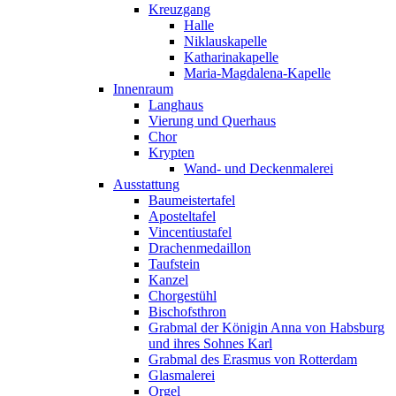
Kreuzgang
Halle
Niklauskapelle
Katharinakapelle
Maria-Magdalena-Kapelle
Innenraum
Langhaus
Vierung und Querhaus
Chor
Krypten
Wand- und Deckenmalerei
Ausstattung
Baumeistertafel
Aposteltafel
Vincentiustafel
Drachenmedaillon
Taufstein
Kanzel
Chorgestühl
Bischofsthron
Grabmal der Königin Anna von Habsburg
und ihres Sohnes Karl
Grabmal des Erasmus von Rotterdam
Glasmalerei
Orgel