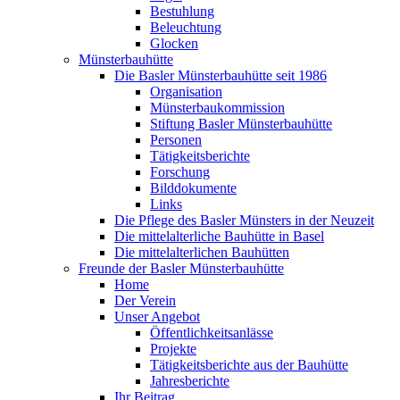
Bestuhlung
Beleuchtung
Glocken
Münsterbauhütte
Die Basler Münsterbauhütte seit 1986
Organisation
Münsterbaukommission
Stiftung Basler Münsterbauhütte
Personen
Tätigkeitsberichte
Forschung
Bilddokumente
Links
Die Pflege des Basler Münsters in der Neuzeit
Die mittelalterliche Bauhütte in Basel
Die mittelalterlichen Bauhütten
Freunde der Basler Münsterbauhütte
Home
Der Verein
Unser Angebot
Öffentlichkeitsanlässe
Projekte
Tätigkeitsberichte aus der Bauhütte
Jahresberichte
Ihr Beitrag