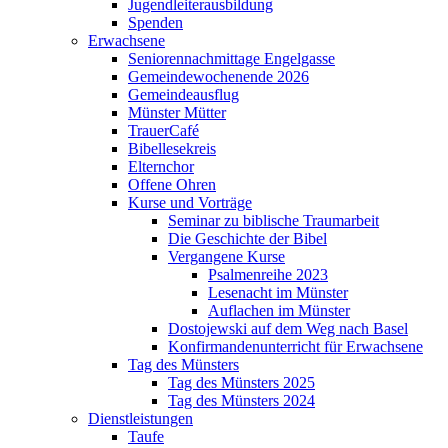
Jugendleiterausbildung
Spenden
Erwachsene
Seniorennachmittage Engelgasse
Gemeindewochenende 2026
Gemeindeausflug
Münster Mütter
TrauerCafé
Bibellesekreis
Elternchor
Offene Ohren
Kurse und Vorträge
Seminar zu biblische Traumarbeit
Die Geschichte der Bibel
Vergangene Kurse
Psalmenreihe 2023
Lesenacht im Münster
Auflachen im Münster
Dostojewski auf dem Weg nach Basel
Konfirmandenunterricht für Erwachsene
Tag des Münsters
Tag des Münsters 2025
Tag des Münsters 2024
Dienstleistungen
Taufe