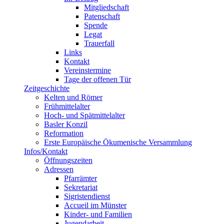
Mitgliedschaft
Patenschaft
Spende
Legat
Trauerfall
Links
Kontakt
Vereinstermine
Tage der offenen Tür
Zeitgeschichte
Kelten und Römer
Frühmittelalter
Hoch- und Spätmittelalter
Basler Konzil
Reformation
Erste Europäische Ökumenische Versammlung
Infos/Kontakt
Öffnungszeiten
Adressen
Pfarrämter
Sekretariat
Sigristendienst
Accueil im Münster
Kinder- und Familien
Jugendarbeit