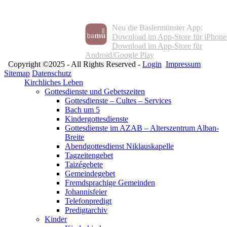
Neu die Baslermünster App:
Download im App-Store für iPhone
Download im App-Store für
Android/Google Play
Copyright ©2025 - All Rights Reserved -
Login
Impressum
Sitemap
Datenschutz
Kirchliches Leben
Gottesdienste und Gebetszeiten
Gottesdienste – Cultes – Services
Bach um 5
Kindergottesdienste
Gottesdienste im AZAB – Alterszentrum Alban-
Breite
Abendgottesdienst Niklauskapelle
Tagzeitengebet
Taizégebete
Gemeindegebet
Fremdsprachige Gemeinden
Johannisfeier
Telefonpredigt
Predigtarchiv
Kinder