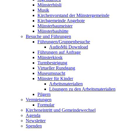
Münsterhüsli
Musik
Kirchenvorstand der Münstergemeinde
Kirchgemeinde Angebote
Münsterbaumeister
Münsterbauhütte
Besuche und Führungen
Führungen/Gruppenbesuche
AudioMü Download
Führungen auf Anfrage
Münsterkiosk
Turmbesteigung
Virtueller Rundgang
Museumsnacht
Münster für Kinder
Arbeitsmaterialien
Lösungen zu den Arbeitsmaterialien
Pilgern
Vermietungen
Formular
Kircheneintritt und Gemeindewechsel
Agenda
Newsletter
Spenden