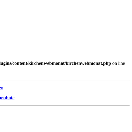
n
plugins/content/kirchenwebmonat/kirchenwebmonat.php
on line
en
henbote