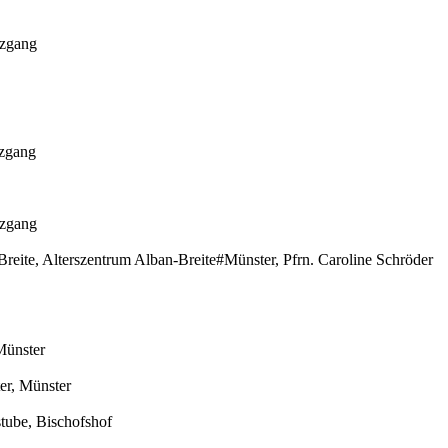
uzgang
uzgang
uzgang
Breite, Alterszentrum Alban-Breite#Münster, Pfrn. Caroline Schröder
Münster
r, Münster
tube, Bischofshof