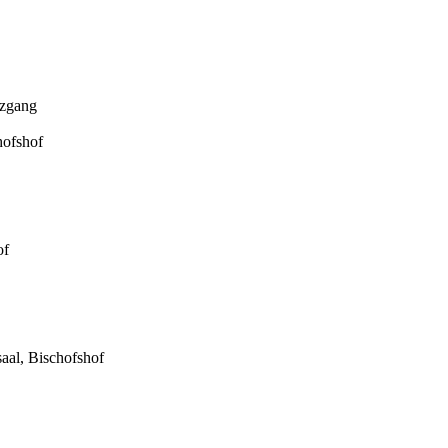
uzgang
hofshof
of
aal, Bischofshof