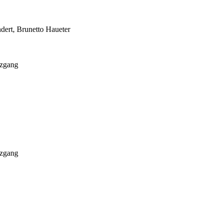
ndert, Brunetto Haueter
uzgang
uzgang