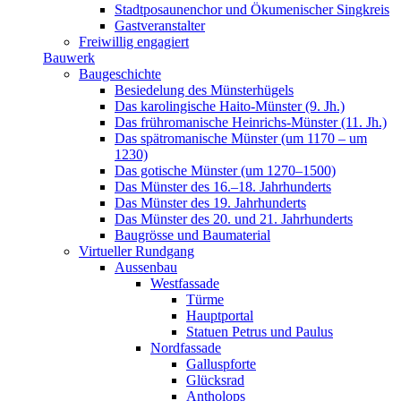
Stadtposaunenchor und Ökumenischer Singkreis
Gastveranstalter
Freiwillig engagiert
Bauwerk
Baugeschichte
Besiedelung des Münsterhügels
Das karolingische Haito-Münster (9. Jh.)
Das frühromanische Heinrichs-Münster (11. Jh.)
Das spätromanische Münster (um 1170 – um
1230)
Das gotische Münster (um 1270–1500)
Das Münster des 16.–18. Jahrhunderts
Das Münster des 19. Jahrhunderts
Das Münster des 20. und 21. Jahrhunderts
Baugrösse und Baumaterial
Virtueller Rundgang
Aussenbau
Westfassade
Türme
Hauptportal
Statuen Petrus und Paulus
Nordfassade
Galluspforte
Glücksrad
Antholops