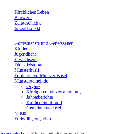
Kirchliches Leben
Bauwerk
Zeitgeschichte
Infos/Kontakt
Gottesdienste und Gebetszeiten
Kinder
Jugendliche
Erwachsene
Dienstleistungen
Münsterhüsli
Förderverein Münster Basel
Münstergemeinde
Organe
Kirchgemeindeversammlung
Jahresberichte
Kircheneintritt und
Gemeindewechsel
Musik
Freiwillig engagiert
tergemeinde
Kirchgemeindeversammlung