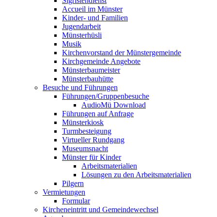
Sigristendienst
Accueil im Münster
Kinder- und Familien
Jugendarbeit
Münsterhüsli
Musik
Kirchenvorstand der Münstergemeinde
Kirchgemeinde Angebote
Münsterbaumeister
Münsterbauhütte
Besuche und Führungen
Führungen/Gruppenbesuche
AudioMü Download
Führungen auf Anfrage
Münsterkiosk
Turmbesteigung
Virtueller Rundgang
Museumsnacht
Münster für Kinder
Arbeitsmaterialien
Lösungen zu den Arbeitsmaterialien
Pilgern
Vermietungen
Formular
Kircheneintritt und Gemeindewechsel