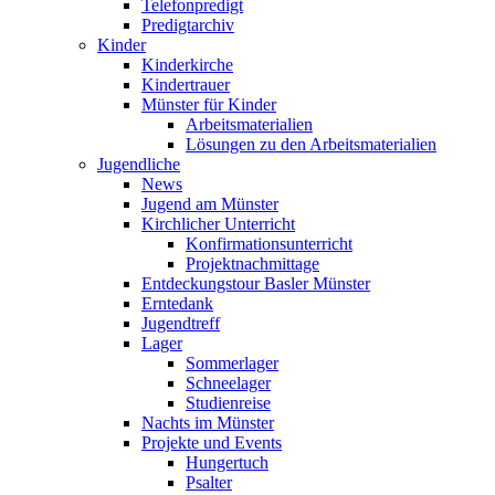
Telefonpredigt
Predigtarchiv
Kinder
Kinderkirche
Kindertrauer
Münster für Kinder
Arbeitsmaterialien
Lösungen zu den Arbeitsmaterialien
Jugendliche
News
Jugend am Münster
Kirchlicher Unterricht
Konfirmationsunterricht
Projektnachmittage
Entdeckungstour Basler Münster
Erntedank
Jugendtreff
Lager
Sommerlager
Schneelager
Studienreise
Nachts im Münster
Projekte und Events
Hungertuch
Psalter