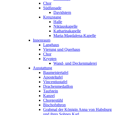
Chor
Südfassade
Davidstern
Kreuzgang
Halle
Niklauskapelle
Katharinakapelle
Maria-Magdalena-Kapelle
Innenraum
Langhaus
Vierung und Querhaus
Chor
Krypten
Wand- und Deckenmalerei
Ausstattung
Baumeistertafel
Aposteltafel
Vincentiustafel
Drachenmedaillon
Taufstein
Kanzel
Chorgestühl
Bischofsthron
Grabmal der Königin Anna von Habsburg
und ihres Sohnes Karl