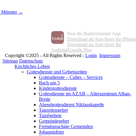
r Münster →
Neu die Baslermünster App:
Download im App-Store für iPhone
Download im App-Store für
Android/Google Play
Copyright ©2025 - All Rights Reserved -
Login
Impressum
Sitemap
Datenschutz
Kirchliches Leben
Gottesdienste und Gebetszeiten
Gottesdienste – Cultes – Services
Bach um 5
Kindergottesdienste
Gottesdienste im AZAB – Alterszentrum Alban-
Breite
Abendgottesdienst Niklauskapelle
Tagzeitengebet
Taizégebete
Gemeindegebet
Fremdsprachige Gemeinden
Johannisfeier