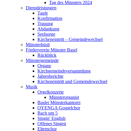
Tag des Münsters 2024
Dienstleistungen
Taufe
Konfirmation
Trauung
Abdankung
Seelsorge
Kircheneintritt – Gemeindewechsel
Münsterhüsli
Förderverein Münster Basel
Rückblick
Münstergemeinde
Organe
Kirchgemeindeversammlung
Jahresberichte
Kircheneintritt und Gemeindewechsel
Musik
Orgelkonzerte
Münsterorganist
Basler Münsterkantorei
OYENGA Gospelchor
Bach um 5
Singin' English
Offenes Singen
Elternchor