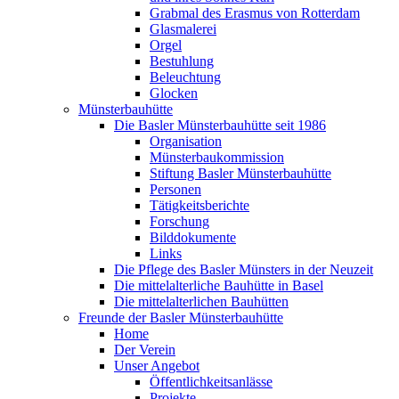
Grabmal des Erasmus von Rotterdam
Glasmalerei
Orgel
Bestuhlung
Beleuchtung
Glocken
Münsterbauhütte
Die Basler Münsterbauhütte seit 1986
Organisation
Münsterbaukommission
Stiftung Basler Münsterbauhütte
Personen
Tätigkeitsberichte
Forschung
Bilddokumente
Links
Die Pflege des Basler Münsters in der Neuzeit
Die mittelalterliche Bauhütte in Basel
Die mittelalterlichen Bauhütten
Freunde der Basler Münsterbauhütte
Home
Der Verein
Unser Angebot
Öffentlichkeitsanlässe
Projekte