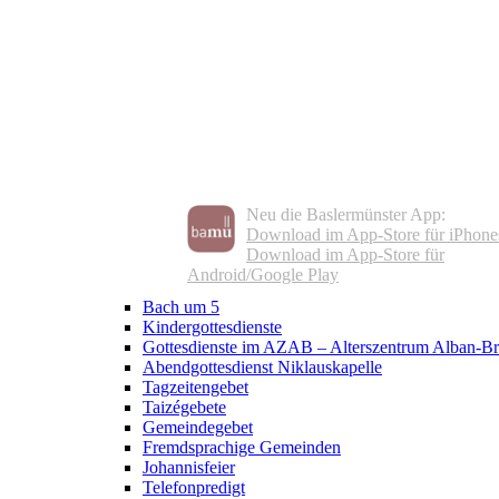
Neu die Baslermünster App:
Download im App-Store für iPhone
Download im App-Store für
Android/Google Play
Bach um 5
Kindergottesdienste
Gottesdienste im AZAB – Alterszentrum Alban-Br
Abendgottesdienst Niklauskapelle
Tagzeitengebet
Taizégebete
Gemeindegebet
Fremdsprachige Gemeinden
Johannisfeier
Telefonpredigt