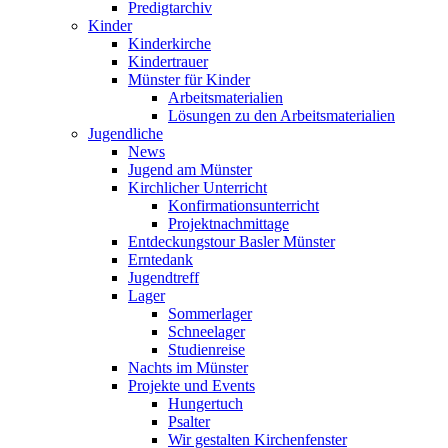
Predigtarchiv
Kinder
Kinderkirche
Kindertrauer
Münster für Kinder
Arbeitsmaterialien
Lösungen zu den Arbeitsmaterialien
Jugendliche
News
Jugend am Münster
Kirchlicher Unterricht
Konfirmationsunterricht
Projektnachmittage
Entdeckungstour Basler Münster
Erntedank
Jugendtreff
Lager
Sommerlager
Schneelager
Studienreise
Nachts im Münster
Projekte und Events
Hungertuch
Psalter
Wir gestalten Kirchenfenster