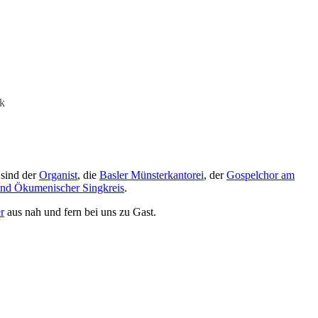
k
 sind der
Organist
, die
Basler Münsterkantorei
, der
Gospelchor am
und Ökumenischer Singkreis
.
r
aus nah und fern bei uns zu Gast.