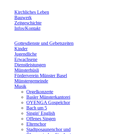
Kirchliches Leben
Bauwerk
Zeitgeschichte
Infos/Kontakt
Gottesdienste und Gebetszeiten
Kinder
Jugendliche
Erwachsene
Dienstleistungen
Münsterhüsli
Förderverein Münster Basel
Münstergemeinde
Musik
Orgelkonzerte
Basler Münsterkantorei
OYENGA Gospelchor
Bach um 5
Singin' English
Offenes Singen
Elternchor
Stadtposaunenchor und