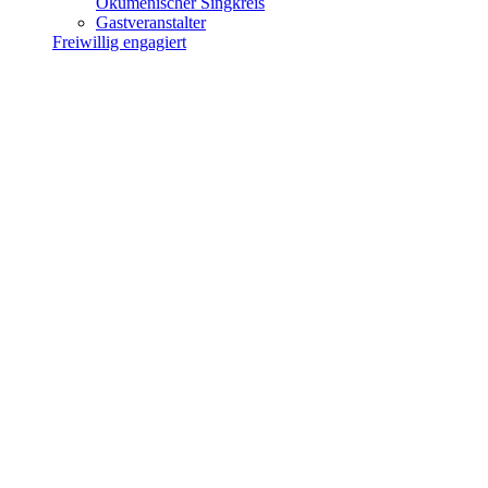
Ökumenischer Singkreis
Gastveranstalter
Freiwillig engagiert