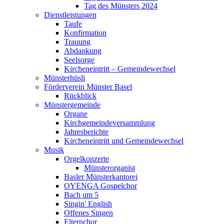
Tag des Münsters 2024
Dienstleistungen
Taufe
Konfirmation
Trauung
Abdankung
Seelsorge
Kircheneintritt – Gemeindewechsel
Münsterhüsli
Förderverein Münster Basel
Rückblick
Münstergemeinde
Organe
Kirchgemeindeversammlung
Jahresberichte
Kircheneintritt und Gemeindewechsel
Musik
Orgelkonzerte
Münsterorganist
Basler Münsterkantorei
OYENGA Gospelchor
Bach um 5
Singin' English
Offenes Singen
Elternchor