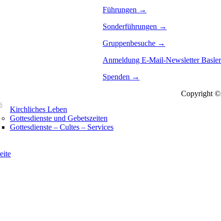
Führungen →
Sonderführungen →
Gruppenbesuche →
Anmeldung E-Mail-Newsletter Basle
Spenden →
Copyright ©2
s
Kirchliches Leben
Gottesdienste und Gebetszeiten
Gottesdienste – Cultes – Services
eite