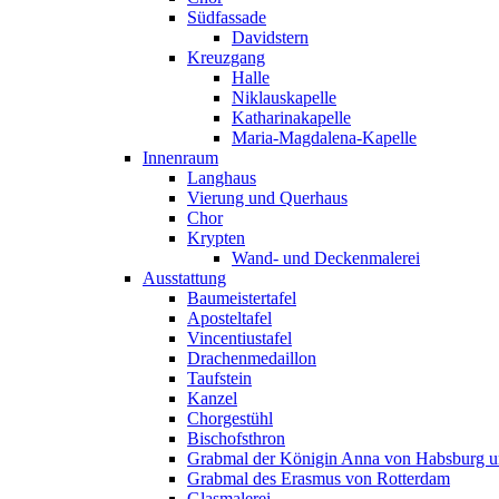
Südfassade
Davidstern
Kreuzgang
Halle
Niklauskapelle
Katharinakapelle
Maria-Magdalena-Kapelle
Innenraum
Langhaus
Vierung und Querhaus
Chor
Krypten
Wand- und Deckenmalerei
Ausstattung
Baumeistertafel
Aposteltafel
Vincentiustafel
Drachenmedaillon
Taufstein
Kanzel
Chorgestühl
Bischofsthron
Grabmal der Königin Anna von Habsburg un
Grabmal des Erasmus von Rotterdam
Glasmalerei