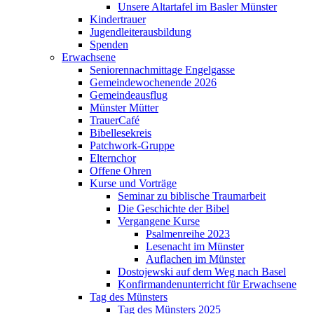
Unsere Altartafel im Basler Münster
Kindertrauer
Jugendleiterausbildung
Spenden
Erwachsene
Seniorennachmittage Engelgasse
Gemeindewochenende 2026
Gemeindeausflug
Münster Mütter
TrauerCafé
Bibellesekreis
Patchwork-Gruppe
Elternchor
Offene Ohren
Kurse und Vorträge
Seminar zu biblische Traumarbeit
Die Geschichte der Bibel
Vergangene Kurse
Psalmenreihe 2023
Lesenacht im Münster
Auflachen im Münster
Dostojewski auf dem Weg nach Basel
Konfirmandenunterricht für Erwachsene
Tag des Münsters
Tag des Münsters 2025