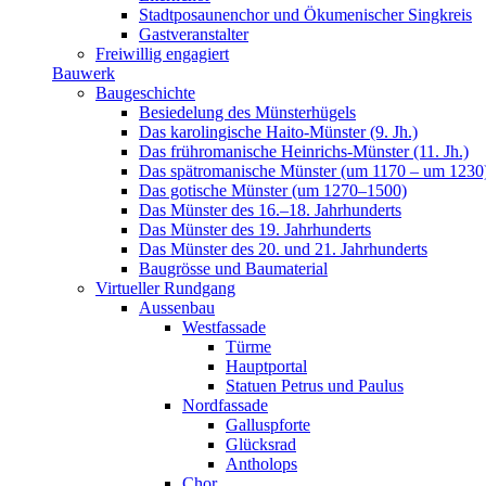
Stadtposaunenchor und Ökumenischer Singkreis
Gastveranstalter
Freiwillig engagiert
Bauwerk
Baugeschichte
Besiedelung des Münsterhügels
Das karolingische Haito-Münster (9. Jh.)
Das frühromanische Heinrichs-Münster (11. Jh.)
Das spätromanische Münster (um 1170 – um 1230
Das gotische Münster (um 1270–1500)
Das Münster des 16.–18. Jahrhunderts
Das Münster des 19. Jahrhunderts
Das Münster des 20. und 21. Jahrhunderts
Baugrösse und Baumaterial
Virtueller Rundgang
Aussenbau
Westfassade
Türme
Hauptportal
Statuen Petrus und Paulus
Nordfassade
Galluspforte
Glücksrad
Antholops
Chor