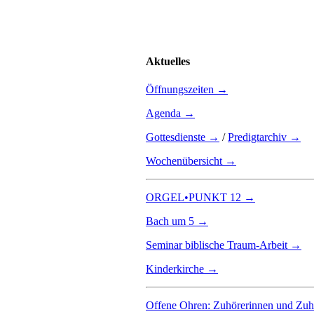
Aktuelles
Öffnungszeiten →
Agenda →
Gottesdienste →
/
Predigtarchiv →
Wochenübersicht →
ORGEL•PUNKT 12 →
Bach um 5 →
Seminar biblische Traum-Arbeit →
Kinderkirche →
Offene Ohren: Zuhörerinnen und Zu