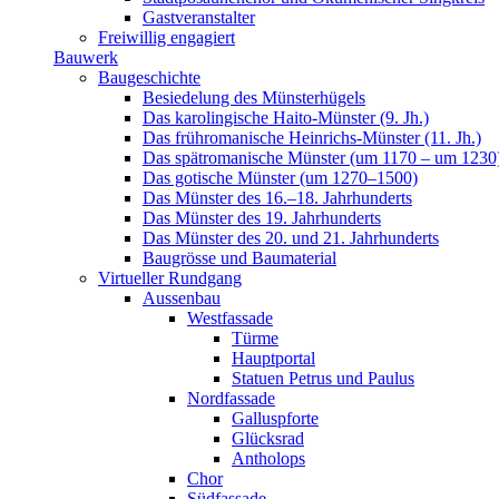
Gastveranstalter
Freiwillig engagiert
Bauwerk
Baugeschichte
Besiedelung des Münsterhügels
Das karolingische Haito-Münster (9. Jh.)
Das frühromanische Heinrichs-Münster (11. Jh.)
Das spätromanische Münster (um 1170 – um 1230
Das gotische Münster (um 1270–1500)
Das Münster des 16.–18. Jahrhunderts
Das Münster des 19. Jahrhunderts
Das Münster des 20. und 21. Jahrhunderts
Baugrösse und Baumaterial
Virtueller Rundgang
Aussenbau
Westfassade
Türme
Hauptportal
Statuen Petrus und Paulus
Nordfassade
Galluspforte
Glücksrad
Antholops
Chor
Südfassade