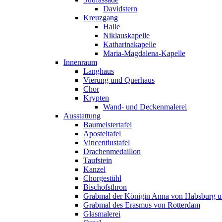
Davidstern
Kreuzgang
Halle
Niklauskapelle
Katharinakapelle
Maria-Magdalena-Kapelle
Innenraum
Langhaus
Vierung und Querhaus
Chor
Krypten
Wand- und Deckenmalerei
Ausstattung
Baumeistertafel
Aposteltafel
Vincentiustafel
Drachenmedaillon
Taufstein
Kanzel
Chorgestühl
Bischofsthron
Grabmal der Königin Anna von Habsburg un
Grabmal des Erasmus von Rotterdam
Glasmalerei