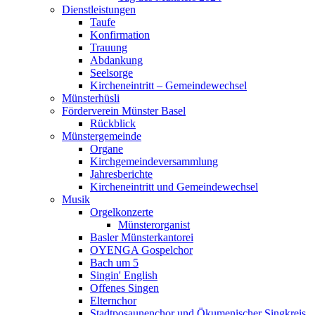
Dienstleistungen
Taufe
Konfirmation
Trauung
Abdankung
Seelsorge
Kircheneintritt – Gemeindewechsel
Münsterhüsli
Förderverein Münster Basel
Rückblick
Münstergemeinde
Organe
Kirchgemeindeversammlung
Jahresberichte
Kircheneintritt und Gemeindewechsel
Musik
Orgelkonzerte
Münsterorganist
Basler Münsterkantorei
OYENGA Gospelchor
Bach um 5
Singin' English
Offenes Singen
Elternchor
Stadtposaunenchor und Ökumenischer Singkreis