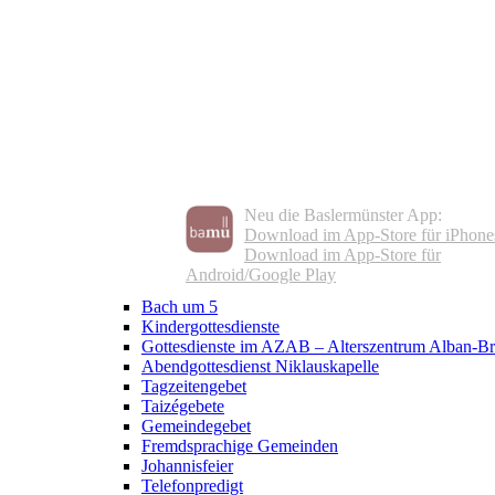
Neu die Baslermünster App:
Download im App-Store für iPhone
Download im App-Store für
Android/Google Play
Bach um 5
Kindergottesdienste
Gottesdienste im AZAB – Alterszentrum Alban-Br
Abendgottesdienst Niklauskapelle
Tagzeitengebet
Taizégebete
Gemeindegebet
Fremdsprachige Gemeinden
Johannisfeier
Telefonpredigt