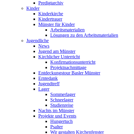
Predigtarchiv
Kinder
Kinderkirche
Kindertrauer
Münster für Kinder
Arbeitsmaterialien
Lösungen zu den Arbeitsmaterialien
Jugendliche
News
Jugend am Münster
Kirchlicher Unterricht
Konfirmationsunterricht
Projektnachmittage
Entdeckungstour Basler Münster
Erntedank
Jugendtreff
Lager
Sommerlager
Schneelager
Studienreise
Nachts im Münster
Projekte und Events
Hungertuch
Psalter
Wir gestalten Kirchenfenster