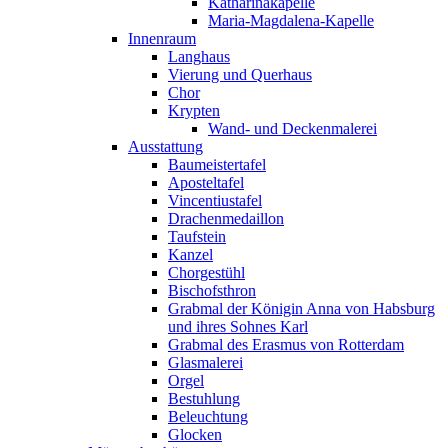
Katharinakapelle
Maria-Magdalena-Kapelle
Innenraum
Langhaus
Vierung und Querhaus
Chor
Krypten
Wand- und Deckenmalerei
Ausstattung
Baumeistertafel
Aposteltafel
Vincentiustafel
Drachenmedaillon
Taufstein
Kanzel
Chorgestühl
Bischofsthron
Grabmal der Königin Anna von Habsburg
und ihres Sohnes Karl
Grabmal des Erasmus von Rotterdam
Glasmalerei
Orgel
Bestuhlung
Beleuchtung
Glocken