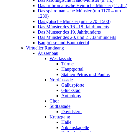
Das karolingische Haito-Münster (9. Jh.)
Das frühromanische Heinrichs-Münster (11. Jh.)
Das spätromanische Münster (um 1170 – um
1230)
Das gotische Münster (um 1270–1500)
Das Münster des 16.–18. Jahrhunderts
Das Münster des 19. Jahrhunderts
Das Münster des 20. und 21. Jahrhunderts
Baugrösse und Baumaterial
Virtueller Rundgang
Aussenbau
Westfassade
Türme
Hauptportal
Statuen Petrus und Paulus
Nordfassade
Galluspforte
Glücksrad
Antholops
Chor
Südfassade
Davidstern
Kreuzgang
Halle
Niklauskapelle