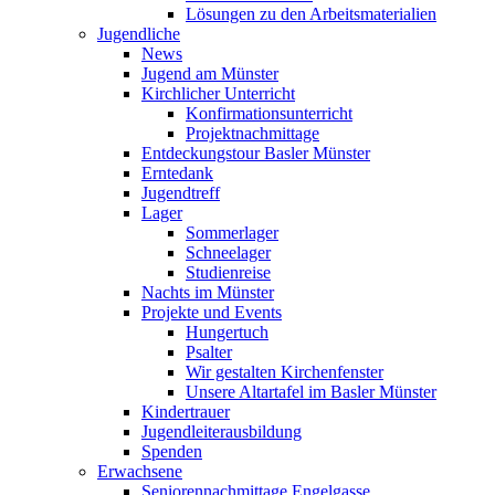
Lösungen zu den Arbeitsmaterialien
Jugendliche
News
Jugend am Münster
Kirchlicher Unterricht
Konfirmationsunterricht
Projektnachmittage
Entdeckungstour Basler Münster
Erntedank
Jugendtreff
Lager
Sommerlager
Schneelager
Studienreise
Nachts im Münster
Projekte und Events
Hungertuch
Psalter
Wir gestalten Kirchenfenster
Unsere Altartafel im Basler Münster
Kindertrauer
Jugendleiterausbildung
Spenden
Erwachsene
Seniorennachmittage Engelgasse