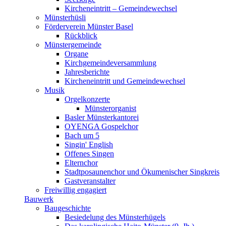
Kircheneintritt – Gemeindewechsel
Münsterhüsli
Förderverein Münster Basel
Rückblick
Münstergemeinde
Organe
Kirchgemeindeversammlung
Jahresberichte
Kircheneintritt und Gemeindewechsel
Musik
Orgelkonzerte
Münsterorganist
Basler Münsterkantorei
OYENGA Gospelchor
Bach um 5
Singin' English
Offenes Singen
Elternchor
Stadtposaunenchor und Ökumenischer Singkreis
Gastveranstalter
Freiwillig engagiert
Bauwerk
Baugeschichte
Besiedelung des Münsterhügels