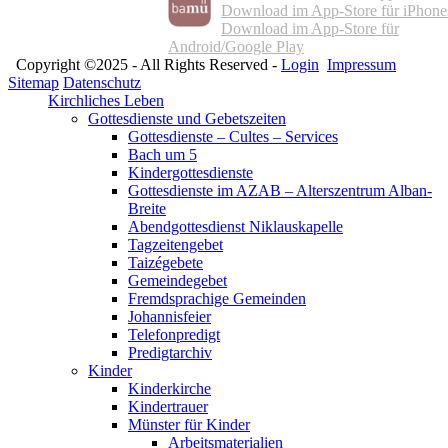
Download im App-Store für iPhone
Download im App-Store für
Android/Google Play
Copyright ©2025 - All Rights Reserved -
Login
Impressum
Sitemap
Datenschutz
Kirchliches Leben
Gottesdienste und Gebetszeiten
Gottesdienste – Cultes – Services
Bach um 5
Kindergottesdienste
Gottesdienste im AZAB – Alterszentrum Alban-
Breite
Abendgottesdienst Niklauskapelle
Tagzeitengebet
Taizégebete
Gemeindegebet
Fremdsprachige Gemeinden
Johannisfeier
Telefonpredigt
Predigtarchiv
Kinder
Kinderkirche
Kindertrauer
Münster für Kinder
Arbeitsmaterialien