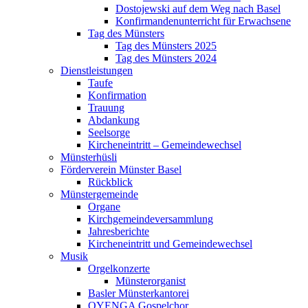
Dostojewski auf dem Weg nach Basel
Konfirmandenunterricht für Erwachsene
Tag des Münsters
Tag des Münsters 2025
Tag des Münsters 2024
Dienstleistungen
Taufe
Konfirmation
Trauung
Abdankung
Seelsorge
Kircheneintritt – Gemeindewechsel
Münsterhüsli
Förderverein Münster Basel
Rückblick
Münstergemeinde
Organe
Kirchgemeindeversammlung
Jahresberichte
Kircheneintritt und Gemeindewechsel
Musik
Orgelkonzerte
Münsterorganist
Basler Münsterkantorei
OYENGA Gospelchor