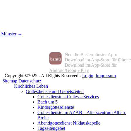
r Münster →
Neu die Baslermünster App:
Download im App-Store für iPhone
Download im App-Store für
Android/Google Play
Copyright ©2025 - All Rights Reserved -
Login
Impressum
Sitemap
Datenschutz
Kirchliches Leben
Gottesdienste und Gebetszeiten
Gottesdienste – Cultes – Services
Bach um 5
Kindergottesdienste
Gottesdienste im AZAB – Alterszentrum Alban-
Breite
Abendgottesdienst Niklauskapelle
Tagzeitengebet