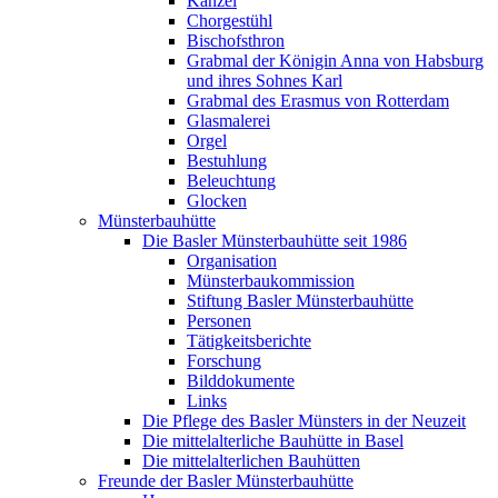
Kanzel
Chorgestühl
Bischofsthron
Grabmal der Königin Anna von Habsburg
und ihres Sohnes Karl
Grabmal des Erasmus von Rotterdam
Glasmalerei
Orgel
Bestuhlung
Beleuchtung
Glocken
Münsterbauhütte
Die Basler Münsterbauhütte seit 1986
Organisation
Münsterbaukommission
Stiftung Basler Münsterbauhütte
Personen
Tätigkeitsberichte
Forschung
Bilddokumente
Links
Die Pflege des Basler Münsters in der Neuzeit
Die mittelalterliche Bauhütte in Basel
Die mittelalterlichen Bauhütten
Freunde der Basler Münsterbauhütte