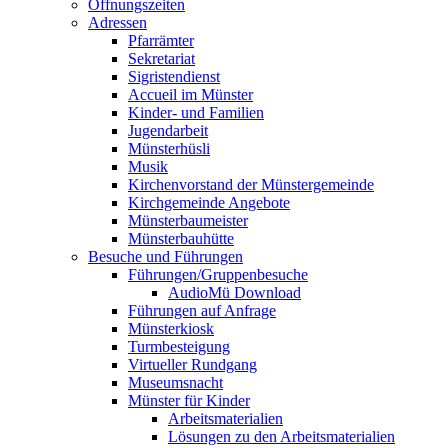
Öffnungszeiten
Adressen
Pfarrämter
Sekretariat
Sigristendienst
Accueil im Münster
Kinder- und Familien
Jugendarbeit
Münsterhüsli
Musik
Kirchenvorstand der Münstergemeinde
Kirchgemeinde Angebote
Münsterbaumeister
Münsterbauhütte
Besuche und Führungen
Führungen/Gruppenbesuche
AudioMü Download
Führungen auf Anfrage
Münsterkiosk
Turmbesteigung
Virtueller Rundgang
Museumsnacht
Münster für Kinder
Arbeitsmaterialien
Lösungen zu den Arbeitsmaterialien