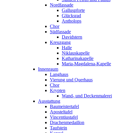
Nordfassade
Galluspforte
Glücksrad
Antholops
Chor
Südfassade
Davidstern
Kreuzgang
Halle
Niklauskapelle
Katharinakapelle
Maria-Magdalena-Kapelle
Innenraum
Langhaus
Vierung und Querhaus
Chor
Krypten
Wand- und Deckenmalerei
Ausstattung
Baumeistertafel
Aposteltafel
Vincentiustafel
Drachenmedaillon
Taufstein