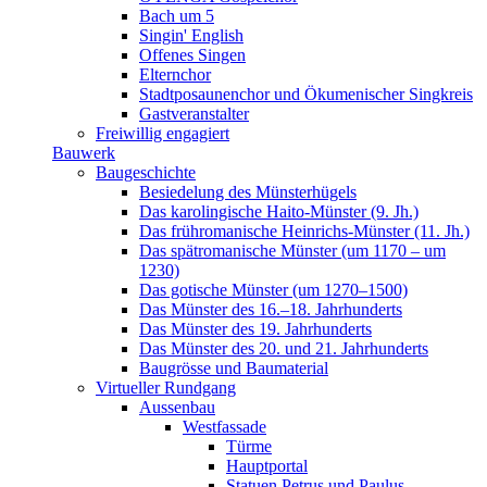
Bach um 5
Singin' English
Offenes Singen
Elternchor
Stadtposaunenchor und Ökumenischer Singkreis
Gastveranstalter
Freiwillig engagiert
Bauwerk
Baugeschichte
Besiedelung des Münsterhügels
Das karolingische Haito-Münster (9. Jh.)
Das frühromanische Heinrichs-Münster (11. Jh.)
Das spätromanische Münster (um 1170 – um
1230)
Das gotische Münster (um 1270–1500)
Das Münster des 16.–18. Jahrhunderts
Das Münster des 19. Jahrhunderts
Das Münster des 20. und 21. Jahrhunderts
Baugrösse und Baumaterial
Virtueller Rundgang
Aussenbau
Westfassade
Türme
Hauptportal
Statuen Petrus und Paulus