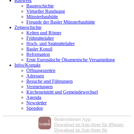
Bauwerk
Baugeschichte
Virtueller Rundgang
Münsterbauhütte
Freunde der Basler Münsterbauhütte
Zeitgeschichte
Kelten und Römer
Frühmittelalter
Hoch- und Spätmittelalter
Basler Konzil
Reformation
Erste Europäische Ökumenische Versammlung
Infos/Kontakt
Öffnungszeiten
Adressen
Besuche und Führungen
Vermietungen
Kircheneintritt und Gemeindewechsel
Agenda
Newsletter
Spenden
Baslermünster App:
Download im App-Store für iPhones
Download im App-Store für