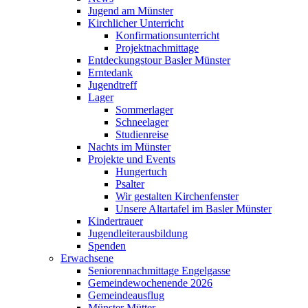
Jugend am Münster
Kirchlicher Unterricht
Konfirmationsunterricht
Projektnachmittage
Entdeckungstour Basler Münster
Erntedank
Jugendtreff
Lager
Sommerlager
Schneelager
Studienreise
Nachts im Münster
Projekte und Events
Hungertuch
Psalter
Wir gestalten Kirchenfenster
Unsere Altartafel im Basler Münster
Kindertrauer
Jugendleiterausbildung
Spenden
Erwachsene
Seniorennachmittage Engelgasse
Gemeindewochenende 2026
Gemeindeausflug
Münster Mütter