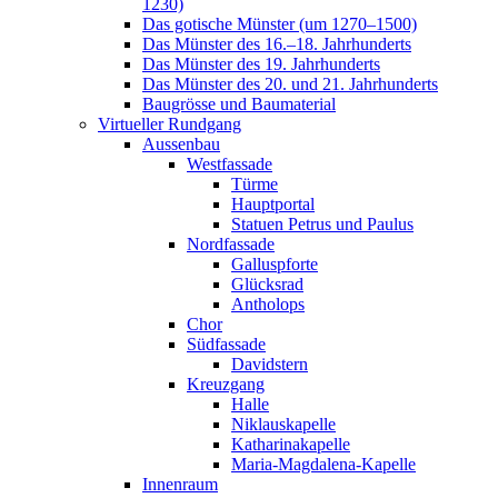
1230)
Das gotische Münster (um 1270–1500)
Das Münster des 16.–18. Jahrhunderts
Das Münster des 19. Jahrhunderts
Das Münster des 20. und 21. Jahrhunderts
Baugrösse und Baumaterial
Virtueller Rundgang
Aussenbau
Westfassade
Türme
Hauptportal
Statuen Petrus und Paulus
Nordfassade
Galluspforte
Glücksrad
Antholops
Chor
Südfassade
Davidstern
Kreuzgang
Halle
Niklauskapelle
Katharinakapelle
Maria-Magdalena-Kapelle
Innenraum