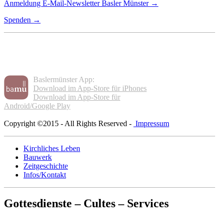
Anmeldung E-Mail-Newsletter Basler Münster →
Spenden →
Baslermünster App:
Download im App-Store für iPhones
Download im App-Store für
Android/Google Play
Copyright ©2015 - All Rights Reserved -
Impressum
Kirchliches Leben
Bauwerk
Zeitgeschichte
Infos/Kontakt
Gottesdienste – Cultes – Services