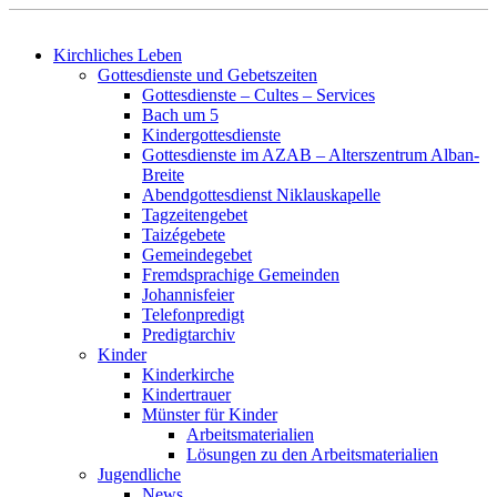
Kirchliches Leben
Gottesdienste und Gebetszeiten
Gottesdienste – Cultes – Services
Bach um 5
Kindergottesdienste
Gottesdienste im AZAB – Alterszentrum Alban-
Breite
Abendgottesdienst Niklauskapelle
Tagzeitengebet
Taizégebete
Gemeindegebet
Fremdsprachige Gemeinden
Johannisfeier
Telefonpredigt
Predigtarchiv
Kinder
Kinderkirche
Kindertrauer
Münster für Kinder
Arbeitsmaterialien
Lösungen zu den Arbeitsmaterialien
Jugendliche
News