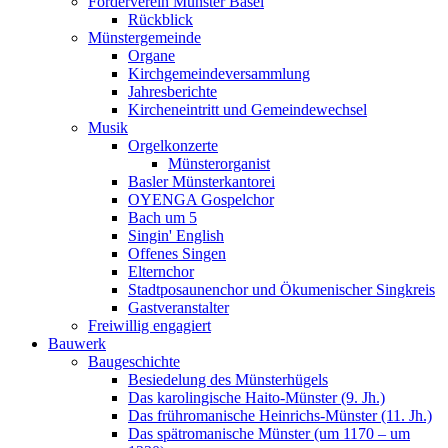
Förderverein Münster Basel
Rückblick
Münstergemeinde
Organe
Kirchgemeindeversammlung
Jahresberichte
Kircheneintritt und Gemeindewechsel
Musik
Orgelkonzerte
Münsterorganist
Basler Münsterkantorei
OYENGA Gospelchor
Bach um 5
Singin' English
Offenes Singen
Elternchor
Stadtposaunenchor und Ökumenischer Singkreis
Gastveranstalter
Freiwillig engagiert
Bauwerk
Baugeschichte
Besiedelung des Münsterhügels
Das karolingische Haito-Münster (9. Jh.)
Das frühromanische Heinrichs-Münster (11. Jh.)
Das spätromanische Münster (um 1170 – um