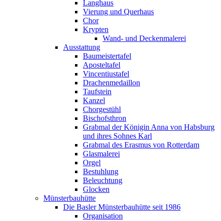
Langhaus
Vierung und Querhaus
Chor
Krypten
Wand- und Deckenmalerei
Ausstattung
Baumeistertafel
Aposteltafel
Vincentiustafel
Drachenmedaillon
Taufstein
Kanzel
Chorgestühl
Bischofsthron
Grabmal der Königin Anna von Habsburg
und ihres Sohnes Karl
Grabmal des Erasmus von Rotterdam
Glasmalerei
Orgel
Bestuhlung
Beleuchtung
Glocken
Münsterbauhütte
Die Basler Münsterbauhütte seit 1986
Organisation