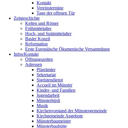
Kontakt
Vereinstermine
Tage der offenen Tür
Zeitgeschichte
Kelten und Römer
Frühmittelalter
Hoch- und Spätmittelalter
Basler Konzil
Reformation
Erste Europäische Ökumenische Versammlung
Infos/Kontakt
Öffnungszeiten
Adressen
Pfarrämter
Sekretariat
Sigristendienst
Accueil im Münster
Kinder- und Familien
Jugendarbeit
Münsterhüsli
Musik
Kirchenvorstand der Münstergemeinde
Kirchgemeinde Angebote
Münsterbaumeister
Münsterbauhütte