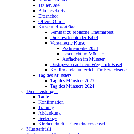
TrauerCafé
Bibellesekreis
Elternchor
Offene Ohren
Kurse und Vorträge
Seminar zu biblische Traumarbeit
Die Geschichte der Bibel
Vergangene Kurse
Psalmenreihe 2023
Lesenacht im Münster
Auflachen im Münster
Dostojewski auf dem Weg nach Basel
Konfirmandenunterricht für Erwachsene
Tag des Münsters
Tag des Münsters 2025
Tag des Münsters 2024
Dienstleistungen
Taufe
Konfirmation
Trauung
Abdankung
Seelsorge
Kircheneintritt – Gemeindewechsel
Münsterhüsli