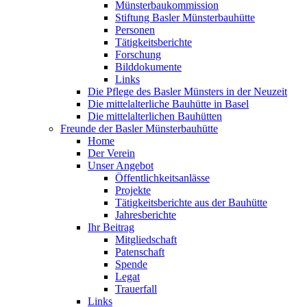
Münsterbaukommission
Stiftung Basler Münsterbauhütte
Personen
Tätigkeitsberichte
Forschung
Bilddokumente
Links
Die Pflege des Basler Münsters in der Neuzeit
Die mittelalterliche Bauhütte in Basel
Die mittelalterlichen Bauhütten
Freunde der Basler Münsterbauhütte
Home
Der Verein
Unser Angebot
Öffentlichkeitsanlässe
Projekte
Tätigkeitsberichte aus der Bauhütte
Jahresberichte
Ihr Beitrag
Mitgliedschaft
Patenschaft
Spende
Legat
Trauerfall
Links