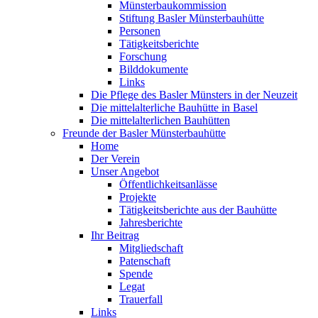
Münsterbaukommission
Stiftung Basler Münsterbauhütte
Personen
Tätigkeitsberichte
Forschung
Bilddokumente
Links
Die Pflege des Basler Münsters in der Neuzeit
Die mittelalterliche Bauhütte in Basel
Die mittelalterlichen Bauhütten
Freunde der Basler Münsterbauhütte
Home
Der Verein
Unser Angebot
Öffentlichkeitsanlässe
Projekte
Tätigkeitsberichte aus der Bauhütte
Jahresberichte
Ihr Beitrag
Mitgliedschaft
Patenschaft
Spende
Legat
Trauerfall
Links