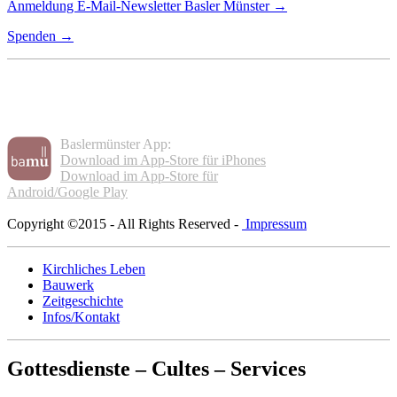
Anmeldung E-Mail-Newsletter Basler Münster →
Spenden →
Baslermünster App:
Download im App-Store für iPhones
Download im App-Store für
Android/Google Play
Copyright ©2015 - All Rights Reserved -
Impressum
Kirchliches Leben
Bauwerk
Zeitgeschichte
Infos/Kontakt
Gottesdienste – Cultes – Services