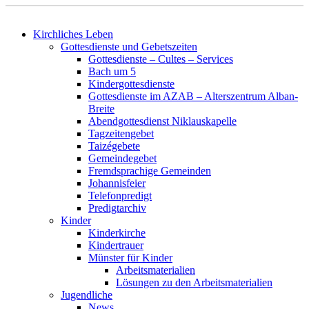
Kirchliches Leben
Gottesdienste und Gebetszeiten
Gottesdienste – Cultes – Services
Bach um 5
Kindergottesdienste
Gottesdienste im AZAB – Alterszentrum Alban-
Breite
Abendgottesdienst Niklauskapelle
Tagzeitengebet
Taizégebete
Gemeindegebet
Fremdsprachige Gemeinden
Johannisfeier
Telefonpredigt
Predigtarchiv
Kinder
Kinderkirche
Kindertrauer
Münster für Kinder
Arbeitsmaterialien
Lösungen zu den Arbeitsmaterialien
Jugendliche
News