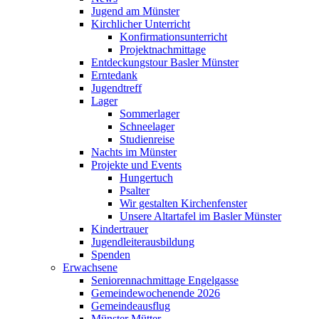
Jugend am Münster
Kirchlicher Unterricht
Konfirmationsunterricht
Projektnachmittage
Entdeckungstour Basler Münster
Erntedank
Jugendtreff
Lager
Sommerlager
Schneelager
Studienreise
Nachts im Münster
Projekte und Events
Hungertuch
Psalter
Wir gestalten Kirchenfenster
Unsere Altartafel im Basler Münster
Kindertrauer
Jugendleiterausbildung
Spenden
Erwachsene
Seniorennachmittage Engelgasse
Gemeindewochenende 2026
Gemeindeausflug
Münster Mütter