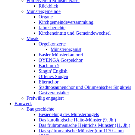
Förderverein Münster Basel
Rückblick
Münstergemeinde
Organe
Kirchgemeindeversammlung
Jahresberichte
Kircheneintritt und Gemeindewechsel
Musik
Orgelkonzerte
Münsterorganist
Basler Münsterkantorei
OYENGA Gospelchor
Bach um 5
Singin' English
Offenes Singen
Elternchor
Stadtposaunenchor und Ökumenischer Singkreis
Gastveranstalter
Freiwillig engagiert
Bauwerk
Baugeschichte
Besiedelung des Münsterhügels
Das karolingische Haito-Münster (9. Jh.)
Das frühromanische Heinrichs-Münster (11. Jh.)
Das spätromanische Münster (um 1170 – um