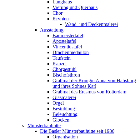
Langhaus
Vierung und Querhaus
Chor
Krypten
Wand- und Deckenmalerei
Ausstattung
Baumeistertafel
Aposteltafel
Vincentiustafel
Drachenmedaillon
Taufstein
Kanzel
Chorgestühl
Bischofsthron
Grabmal der Königin Anna von Habsburg
und ihres Sohnes Karl
Grabmal des Erasmus von Rotterdam
Glasmalerei
Orgel
Bestuhlung
Beleuchtung
Glocken
Münsterbauhütte
Die Basler Münsterbauhütte seit 1986
Organisation