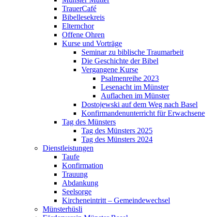
TrauerCafé
Bibellesekreis
Elternchor
Offene Ohren
Kurse und Vorträge
Seminar zu biblische Traumarbeit
Die Geschichte der Bibel
Vergangene Kurse
Psalmenreihe 2023
Lesenacht im Münster
Auflachen im Münster
Dostojewski auf dem Weg nach Basel
Konfirmandenunterricht für Erwachsene
Tag des Münsters
Tag des Münsters 2025
Tag des Münsters 2024
Dienstleistungen
Taufe
Konfirmation
Trauung
Abdankung
Seelsorge
Kircheneintritt – Gemeindewechsel
Münsterhüsli