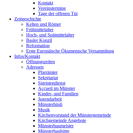
Kontakt
Vereinstermine
Tage der offenen Tür
Zeitgeschichte
Kelten und Römer
Frühmittelalter
Hoch- und Spätmittelalter
Basler Konzil
Reformation
Erste Europäische Ökumenische Versammlung
Infos/Kontakt
Öffnungszeiten
Adressen
Pfarrämter
Sekretariat
Sigristendienst
Accueil im Münster
Kinder- und Familien
Jugendarbeit
Münsterhüsli
Musik
Kirchenvorstand der Münstergemeinde
Kirchgemeinde Angebote
Münsterbaumeister
Münsterbauhütte