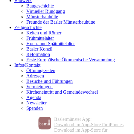
Bauwerk
Baugeschichte
Virtueller Rundgang
Münsterbauhütte
Freunde der Basler Münsterbauhütte
Zeitgeschichte
Kelten und Römer
Frühmittelalter
Hoch- und Spätmittelalter
Basler Konzil
Reformation
Erste Europäische Ökumenische Versammlung
Infos/Kontakt
Öffnungszeiten
Adressen
Besuche und Führungen
Vermietungen
Kircheneintritt und Gemeindewechsel
Agenda
Newsletter
Spenden
Baslermünster App:
Download im App-Store für iPhones
Download im App-Store für