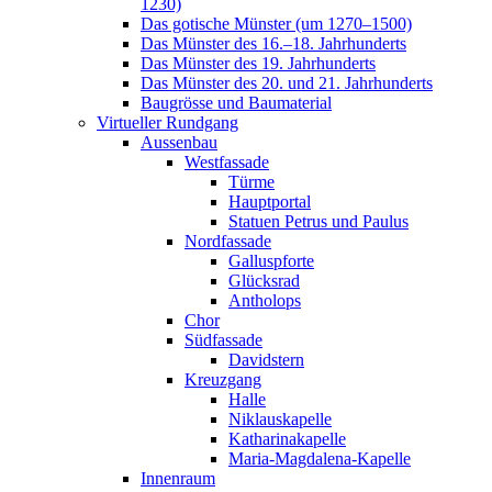
1230)
Das gotische Münster (um 1270–1500)
Das Münster des 16.–18. Jahrhunderts
Das Münster des 19. Jahrhunderts
Das Münster des 20. und 21. Jahrhunderts
Baugrösse und Baumaterial
Virtueller Rundgang
Aussenbau
Westfassade
Türme
Hauptportal
Statuen Petrus und Paulus
Nordfassade
Galluspforte
Glücksrad
Antholops
Chor
Südfassade
Davidstern
Kreuzgang
Halle
Niklauskapelle
Katharinakapelle
Maria-Magdalena-Kapelle
Innenraum