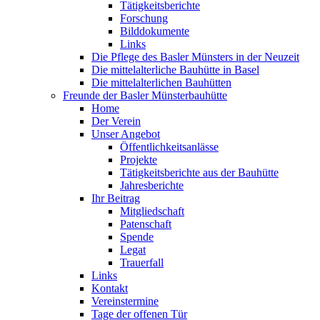
Tätigkeitsberichte
Forschung
Bilddokumente
Links
Die Pflege des Basler Münsters in der Neuzeit
Die mittelalterliche Bauhütte in Basel
Die mittelalterlichen Bauhütten
Freunde der Basler Münsterbauhütte
Home
Der Verein
Unser Angebot
Öffentlichkeitsanlässe
Projekte
Tätigkeitsberichte aus der Bauhütte
Jahresberichte
Ihr Beitrag
Mitgliedschaft
Patenschaft
Spende
Legat
Trauerfall
Links
Kontakt
Vereinstermine
Tage der offenen Tür