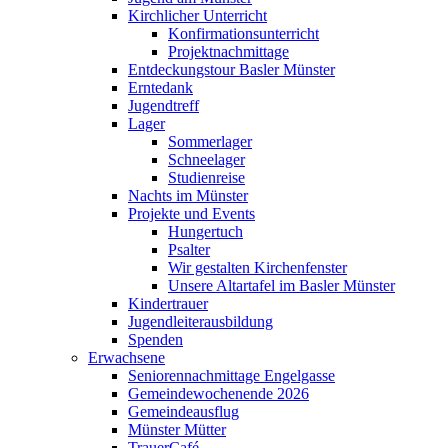
Kirchlicher Unterricht
Konfirmationsunterricht
Projektnachmittage
Entdeckungstour Basler Münster
Erntedank
Jugendtreff
Lager
Sommerlager
Schneelager
Studienreise
Nachts im Münster
Projekte und Events
Hungertuch
Psalter
Wir gestalten Kirchenfenster
Unsere Altartafel im Basler Münster
Kindertrauer
Jugendleiterausbildung
Spenden
Erwachsene
Seniorennachmittage Engelgasse
Gemeindewochenende 2026
Gemeindeausflug
Münster Mütter
TrauerCafé