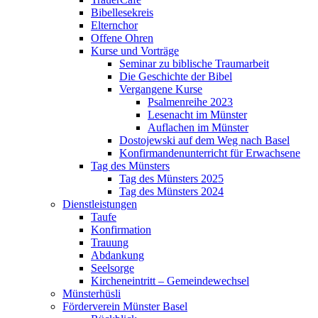
Bibellesekreis
Elternchor
Offene Ohren
Kurse und Vorträge
Seminar zu biblische Traumarbeit
Die Geschichte der Bibel
Vergangene Kurse
Psalmenreihe 2023
Lesenacht im Münster
Auflachen im Münster
Dostojewski auf dem Weg nach Basel
Konfirmandenunterricht für Erwachsene
Tag des Münsters
Tag des Münsters 2025
Tag des Münsters 2024
Dienstleistungen
Taufe
Konfirmation
Trauung
Abdankung
Seelsorge
Kircheneintritt – Gemeindewechsel
Münsterhüsli
Förderverein Münster Basel