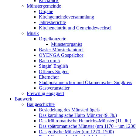
Rückblick
Münstergemeinde
Organe
Kirchgemeindeversammlung
Jahresberichte
Kircheneintritt und Gemeindewechsel
Musik
Orgelkonzerte
Münsterorganist
Basler Münsterkantorei
OYENGA Gospelchor
Bach um 5
Singin' English
Offenes Singen
Elternchor
Stadtposaunenchor und Ökumenischer Singkreis
Gastveranstalter
Freiwillig engagiert
Bauwerk
Baugeschichte
Besiedelung des Münsterhügels
Das karolingische Haito-Münster (9. Jh.)
Das frühromanische Heinrichs-Münster (11. Jh.)
Das spätromanische Münster (um 1170 – um 1230
Das gotische Münster (um 1270–1500)