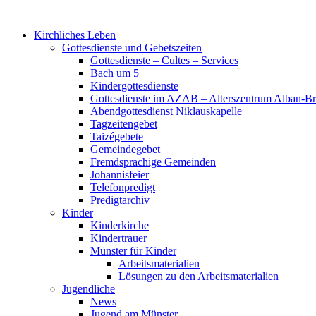
Kirchliches Leben
Gottesdienste und Gebetszeiten
Gottesdienste – Cultes – Services
Bach um 5
Kindergottesdienste
Gottesdienste im AZAB – Alterszentrum Alban-Br
Abendgottesdienst Niklauskapelle
Tagzeitengebet
Taizégebete
Gemeindegebet
Fremdsprachige Gemeinden
Johannisfeier
Telefonpredigt
Predigtarchiv
Kinder
Kinderkirche
Kindertrauer
Münster für Kinder
Arbeitsmaterialien
Lösungen zu den Arbeitsmaterialien
Jugendliche
News
Jugend am Münster