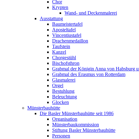
Chor
Krypten
Wand- und Deckenmalerei
Ausstattung
Baumeistertafel
Aposteltafel
Vincentiustafel
Drachenmedaillon
Taufstein
Kanzel
Chorgestühl
Bischofsthron
Grabmal der Königin Anna von Habsburg un
Grabmal des Erasmus von Rotterdam
Glasmalerei
Orgel
Bestuhlung
Beleuchtung
Glocken
Münsterbauhütte
Die Basler Münsterbauhütte seit 1986
Organisation
Münsterbaukommission
Stiftung Basler Münsterbauhütte
Personen