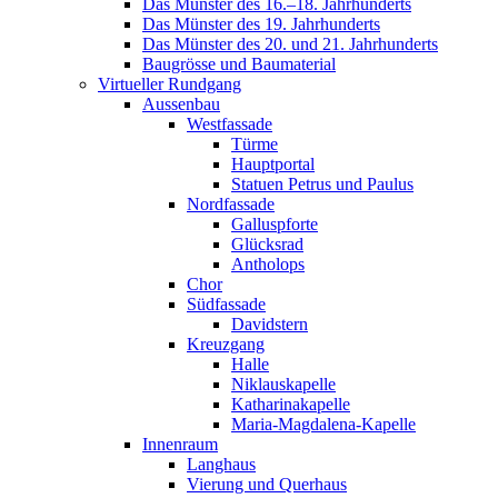
Das Münster des 16.–18. Jahrhunderts
Das Münster des 19. Jahrhunderts
Das Münster des 20. und 21. Jahrhunderts
Baugrösse und Baumaterial
Virtueller Rundgang
Aussenbau
Westfassade
Türme
Hauptportal
Statuen Petrus und Paulus
Nordfassade
Galluspforte
Glücksrad
Antholops
Chor
Südfassade
Davidstern
Kreuzgang
Halle
Niklauskapelle
Katharinakapelle
Maria-Magdalena-Kapelle
Innenraum
Langhaus
Vierung und Querhaus