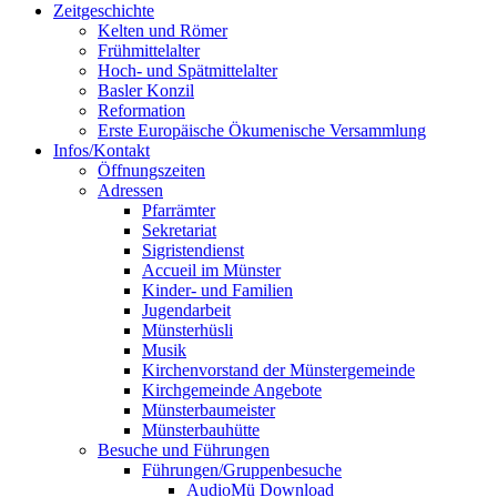
Zeitgeschichte
Kelten und Römer
Frühmittelalter
Hoch- und Spätmittelalter
Basler Konzil
Reformation
Erste Europäische Ökumenische Versammlung
Infos/Kontakt
Öffnungszeiten
Adressen
Pfarrämter
Sekretariat
Sigristendienst
Accueil im Münster
Kinder- und Familien
Jugendarbeit
Münsterhüsli
Musik
Kirchenvorstand der Münstergemeinde
Kirchgemeinde Angebote
Münsterbaumeister
Münsterbauhütte
Besuche und Führungen
Führungen/Gruppenbesuche
AudioMü Download